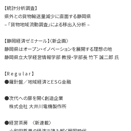
【統計分析調査】
県外との貨物輸送量減少に直面する静岡県
– 「貨物地域流動調査」による移出入分析 –
【静岡経済ゼミナール】〈新企画〉
静岡県はオープン・イノベーションを展開する理想の地
静岡県立大学経営情報学部 教授・学部長 竹下 誠二郎 氏
【R e g u l a r 】
●羅針盤／地域経済とＥＳＧ金融
●次代への扉を開く創造企業
株式会社 大井川電機製作所
●経営茶房 〈新連載〉
小和田哲男の経済で読み解く戦国時代