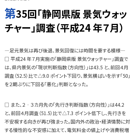
第
35回「静岡県版 景気ウォッ
チャー」調査（平成24 年７月）
―足元景気は再び後退、景気回復には時間を要する模様―
□ 平成24 年７月実施の「静岡県版 景気ウォッチャー」調査で
は、県内景気の「現状判断指数（方向性）」は43.5 と、前回４月
調査（52.5）比で△9.0 ポイント下回り、景気横ばいを示す「50」
を２期ぶりに下回る「悪化」判断となった。
□ また、２‐３カ月先の「先行き判断指数（方向性）」は44.2
と、前回４月調査（51.5）比で△7.3 ポイント低下し、先行きを
不安視する向きが再び強まった。国内外の政治・経済情勢に対
する慢性的な不安感に加えて、電気料金の値上げや消費税増