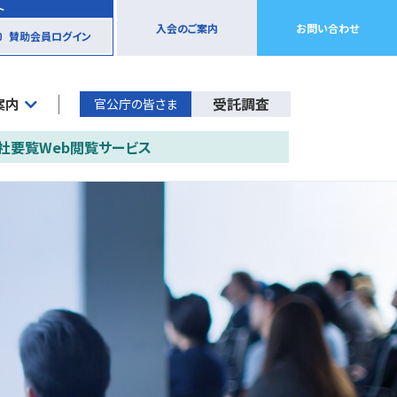
ト
入会のご案内
お問い合わせ
賛助会員ログイン
案内
受託調査
官公庁の皆さま
社要覧Web閲覧サービス