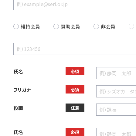
維持会員
賛助会員
非会員
氏名
必須
フリガナ
必須
役職
任意
氏名
必須