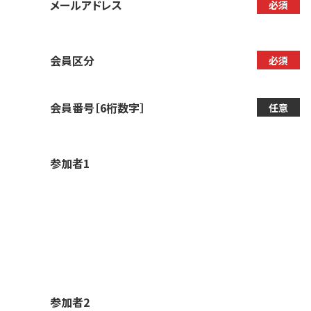
メールアドレス
必須
会員区分
必須
会員番号［6桁数字］
任意
参加者1
参加者2