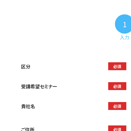
1
入力
区分
必須
受講希望セミナー
必須
貴社名
必須
ご住所
必須